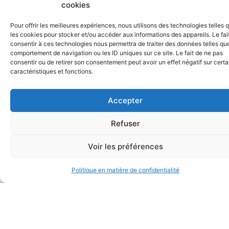
cookies
Pour offrir les meilleures expériences, nous utilisons des technologies telles 
les cookies pour stocker et/ou accéder aux informations des appareils. Le fai
consentir à ces technologies nous permettra de traiter des données telles que
comportement de navigation ou les ID uniques sur ce site. Le fait de ne pas
consentir ou de retirer son consentement peut avoir un effet négatif sur cert
caractéristiques et fonctions.
NEWSLETTER
Protection des données
RESTONS
J'accepte que mes données
Accepter
personnelles soient traitées
selon la politique de protection
Refuser
CONNECTÉS
des données
Voir les préférences
Politique de protection des
Alternative:
données
Politique en matière de confidentialité