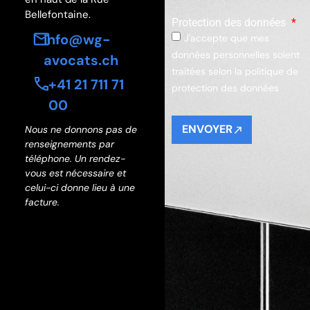
Bellefontaine.
Protection des données
info@wg-
J'accepte que mes
données personnelles soient
avocats.ch
traitées selon la politique de
+41 21 711 71
protection des données
00
ENVOYER
Nous ne donnons pas de
renseignements par
Alternative:
téléphone. Un rendez-
vous est nécessaire et
celui-ci donne lieu à une
facture.