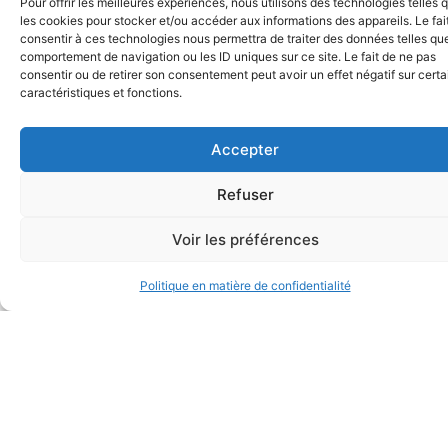
Pour offrir les meilleures expériences, nous utilisons des technologies telles 
peuvent
les cookies pour stocker et/ou accéder aux informations des appareils. Le fai
consentir à ces technologies nous permettra de traiter des données telles que
s'inscrire en
comportement de navigation ou les ID uniques sur ce site. Le fait de ne pas
consentir ou de retirer son consentement peut avoir un effet négatif sur cert
relation avec le
caractéristiques et fonctions.
montant du
Accepter
loyer, l’objet du
Refuser
bail, des
éventuels
Voir les préférences
défauts, des
Politique en matière de confidentialité
rénovations ou
travaux de la
chose louée,
etc.