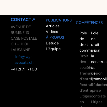
CONTACT
PUBLICATIONS
COMPÉTENCES
Articles
AVENUE DE
Vidéos
RUMINE 13
Pôle
Pôle
À PROPOS
CASE POSTALE
de
de
L’étude
CH – 1001
droit
droit
L’équipe
LAUSANNE
commercial
de
Droit
la
info@wg-
des
construc
avocats.ch
sociétés
et
+41 21 711 71 00
Transmission
de
d’entreprise
l’immobil
Restructuratio
Rédactio
d’entreprise
de
Litiges
contrats
en
Litiges