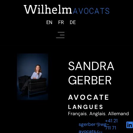
EN
FR
DE
SANDRA
GERBER
AVOCATE
LANGUES
Français
,
Anglais
,
Allemand
+41 21
sgerber@wg-
711 71
avocats.ch