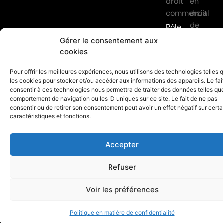
droit
en
commercial
droit
de
Pôle
la
de
Gérer le consentement aux
construc
droit
cookies
Transact
des
immobili
Pour offrir les meilleures expériences, nous utilisons des technologies telles 
contrats
les cookies pour stocker et/ou accéder aux informations des appareils. Le fai
Aménag
Droit
consentir à ces technologies nous permettra de traiter des données telles que
du
des
comportement de navigation ou les ID uniques sur ce site. Le fait de ne pas
territoire
consentir ou de retirer son consentement peut avoir un effet négatif sur cert
contrats
caractéristiques et fonctions.
Police
Droit
des
du
construc
Accepter
travail
Droit
Refuser
du
bail
Voir les préférences
Litiges
en
Politique en matière de confidentialité
droit