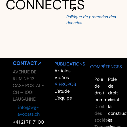
CONNECTÉS
Politique de protection des
Alternative:
données
CONTACT
PUBLICATIONS
COMPÉTENCES
Articles
AVENUE DE
Vidéos
RUMINE 13
Pôle
Pôle
À PROPOS
CASE POSTALE
de
de
L’étude
CH – 1001
droit
droit
L’équipe
LAUSANNE
commercial
de
Droit
la
info@wg-
des
construc
avocats.ch
sociétés
et
+41 21 711 71 00
Transmission
de