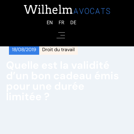
EN
FR
DE
18/08/2019
Droit du travail
Quelle est la validité
d’un bon cadeau émis
pour une durée
limitée ?