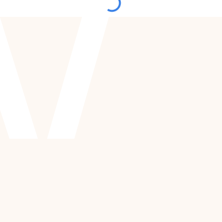
Initiative de
l’Asloca sur le
contrôle des
loyers : est-ce
qu’il existe déjà un
contrôle des
loyers ?
Sandra
06/07/2026
Gerber
La jurisprudence
du Tribunal
fédéral confirme
et valide la