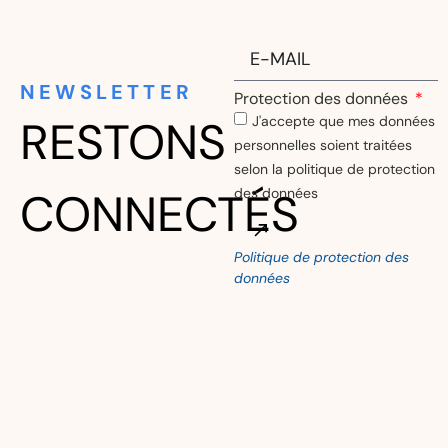
du Tribunal
fédéral confirme
et valide la
solution de
restructuration
par Pre-Pack
Christophe
29/06/2026
Wilhelm
Modernisation du
droit des
poursuites : la LP
à l’heure du
numérique
Frank