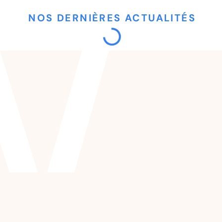
NOS DERNIÈRES ACTUALITÉS
Initiative de
l’Asloca sur le
contrôle des
loyers : est-ce
qu’il existe déjà un
contrôle des
loyers ?
Sandra
06/07/2026
Gerber
La jurisprudence