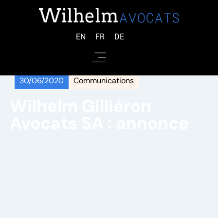
EN
FR
DE
30/06/2020
Communications
Wilhelm Gilliéron
Avocats SA : annonce