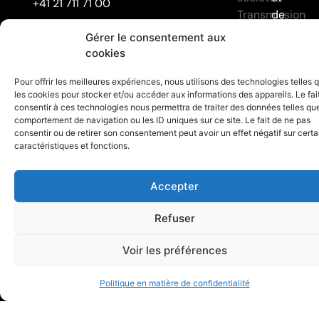
Gérer le consentement aux
NEWSLETTER
cookies
Protection des données
RESTONS
J'accepte que mes données
Pour offrir les meilleures expériences, nous utilisons des technologies telles 
personnelles soient traitées
les cookies pour stocker et/ou accéder aux informations des appareils. Le fai
consentir à ces technologies nous permettra de traiter des données telles que
selon la politique de protection
comportement de navigation ou les ID uniques sur ce site. Le fait de ne pas
CONNECTÉS
des données
consentir ou de retirer son consentement peut avoir un effet négatif sur cert
caractéristiques et fonctions.
Politique de protection des
Alternative:
Accepter
données
Refuser
Voir les préférences
Politique en matière de confidentialité