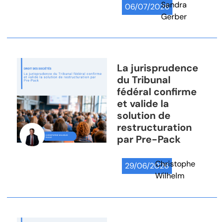
Sandra
06/07/2026
Gerber
La jurisprudence
du Tribunal
fédéral confirme
et valide la
solution de
restructuration
par Pre-Pack
Christophe
29/06/2026
Wilhelm