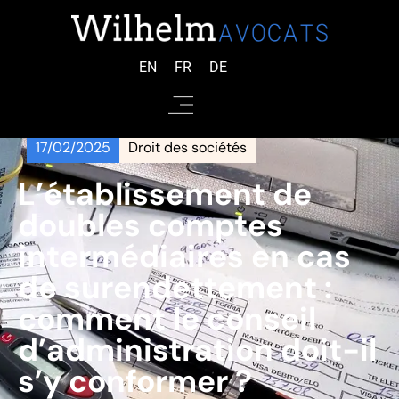
EN
FR
DE
17/02/2025
Droit des sociétés
L’établissement de
doubles comptes
intermédiaires en cas
de surendettement :
comment le conseil
d’administration doit-il
s’y conformer ?