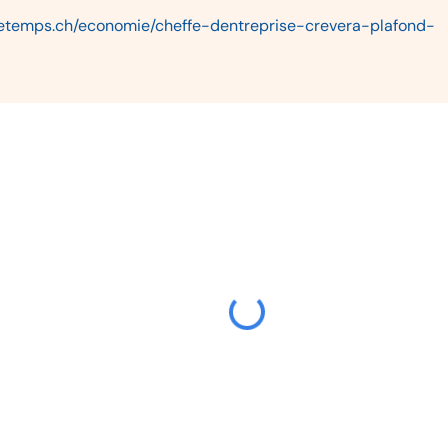
letemps.ch/economie/cheffe-dentreprise-crevera-plafond-
Initiative de l’Asloca sur le contrôle des loye
contrôle des loyers ?
Sandra Gerber
06/07/2026
La jurisprudence du Tribunal fédéral confirme
restructuration par Pre-Pack