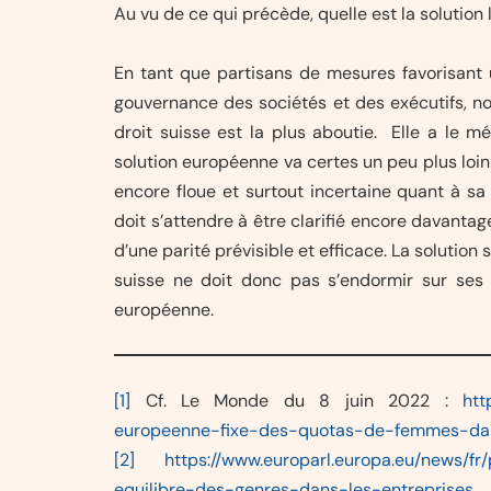
Au vu de ce qui précède, quelle est la solution
En tant que partisans de mesures favorisant
gouvernance des sociétés et des exécutifs, nou
droit suisse est la plus aboutie. Elle a le mér
solution européenne va certes un peu plus loin 
encore floue et surtout incertaine quant à sa
doit s’attendre à être clarifié encore davanta
d’une parité prévisible et efficace. La solution su
suisse ne doit donc pas s’endormir sur ses 
européenne.
[1]
Cf. Le Monde du 8 juin 2022 :
htt
europeenne-fixe-des-quotas-de-femmes-dans
[2]
https://www.europarl.europa.eu/news/
equilibre-des-genres-dans-les-entreprises