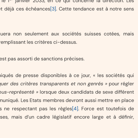
 le 1
janvier 2033, en ce qui concerne la direction. Les
et déjà ces échéances
[3]
. Cette tendance est à notre sens
iquera non seulement aux sociétés suisses cotées, mais
emplissant les critères ci-dessus.
’est pas assorti de sanctions précises.
iqués de presse disponibles à ce jour, « les sociétés qui
quer des critères transparents et non genrés »
pour régler
sous-représenté »
lorsque deux candidats de sexe différent
mmuniqué. Les Etats membres devront aussi mettre en place
s ne respectant pas les règles
[4]
. Force est toutefois de
ses, mais d’un cadre législatif encore large et à définir,