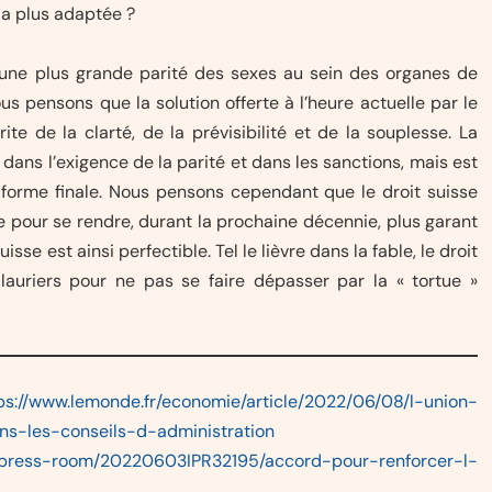
 la plus adaptée ?
 une plus grande parité des sexes au sein des organes de
s pensons que la solution offerte à l’heure actuelle par le
ite de la clarté, de la prévisibilité et de la souplesse. La
dans l’exigence de la parité et dans les sanctions, mais est
 forme finale. Nous pensons cependant que le droit suisse
ge pour se rendre, durant la prochaine décennie, plus garant
isse est ainsi perfectible. Tel le lièvre dans la fable, le droit
lauriers pour ne pas se faire dépasser par la « tortue »
ps://www.lemonde.fr/economie/article/2022/06/08/l-union-
-les-conseils-d-administration
fr/press-room/20220603IPR32195/accord-pour-renforcer-l-