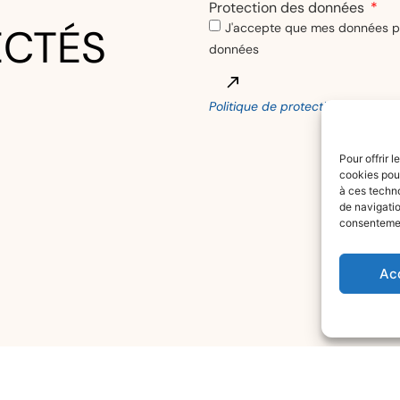
Pour offrir 
Protection des données
cookies pour
à ces techn
J'accepte que mes données per
ECTÉS
de navigatio
données
consentement
Ac
Politique de protection des don
Alternative: