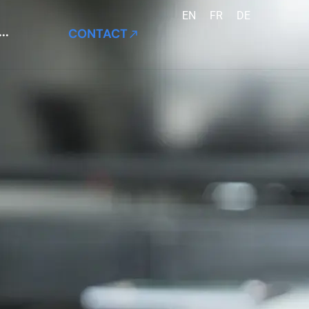
EN
FR
DE
CONTACT
···