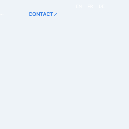
EN
FR
DE
CONTACT
···