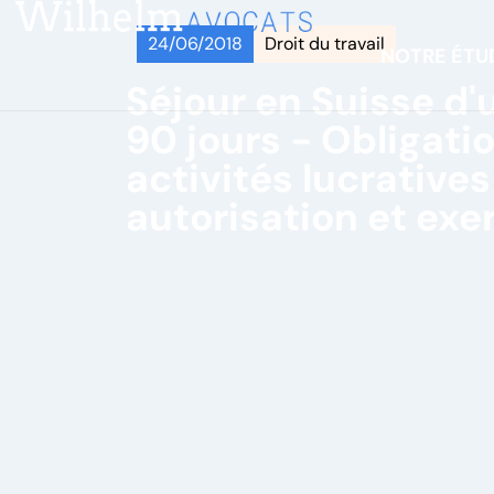
24/06/2018
Droit du travail
NOTRE ÉTU
Séjour en Suisse d'
90 jours - Obligati
activités lucrative
autorisation et exe