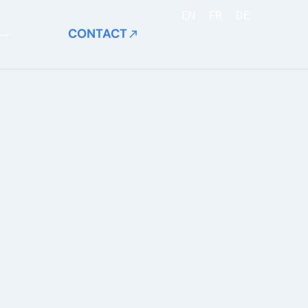
EN
FR
DE
CONTACT
···