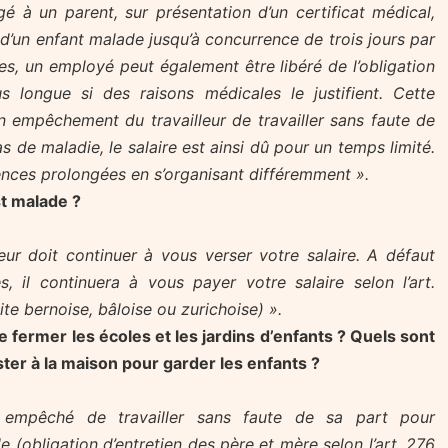
 à un parent, sur présentation d’un certificat médical,
d’un enfant malade jusqu’à concurrence de trois jours par
es, un employé peut également être libéré de l’obligation
s longue si des raisons médicales le justifient. Cette
un empêchement du travailleur de travailler sans faute de
s de maladie, le salaire est ainsi dû pour un temps limité.
ences prolongées en s’organisant différemment ».
st malade ?
ur doit continuer à vous verser votre salaire. A défaut
s, il continuera à vous payer votre salaire selon l’art.
ite bernoise, bâloise ou zurichoise) ».
e fermer les écoles et les jardins d’enfants ? Quels sont
ster à la maison pour garder les enfants ?
st empêché de travailler sans faute de sa part pour
e (obligation d’entretien des père et mère selon l’art. 276