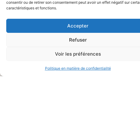
consentir ou de retirer son consentement peut avoir un effet négatif sur cert
CONNECTÉS
des données
caractéristiques et fonctions.
Politique de protection des
Alternative:
Accepter
données
Refuser
Voir les préférences
Politique en matière de confidentialité