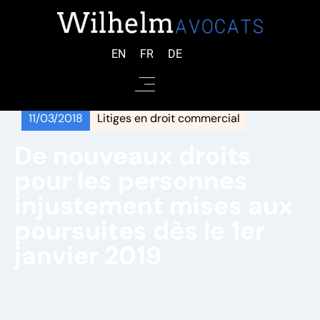
EN
FR
DE
11/03/2018
Litiges en droit commercial
De nouveaux droits
pour les personnes
injustement mises aux
poursuites dès le 1er
janvier 2019