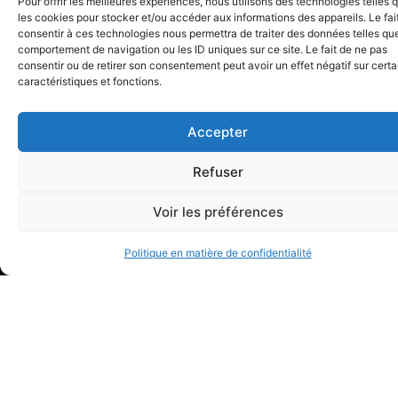
Pour offrir les meilleures expériences, nous utilisons des technologies telles 
les cookies pour stocker et/ou accéder aux informations des appareils. Le fai
consentir à ces technologies nous permettra de traiter des données telles que
comportement de navigation ou les ID uniques sur ce site. Le fait de ne pas
consentir ou de retirer son consentement peut avoir un effet négatif sur cert
caractéristiques et fonctions.
Accepter
Refuser
Voir les préférences
Politique en matière de confidentialité
CONTACT
PUBLICATIONS
COMPÉTENCES
Articles
AVENUE DE
Vidéos
RUMINE 13
Pôle
Pôle
À PROPOS
CASE POSTALE
de
de
L’étude
CH – 1001
droit
droit
L’équipe
LAUSANNE
commercial
de