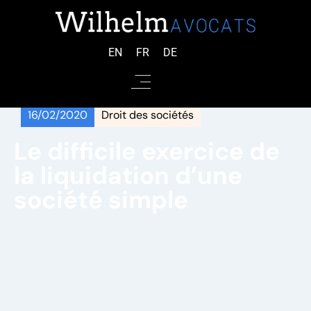
EN
FR
DE
16/02/2020
Droit des sociétés
Le difficile exercice de
la liquidation d’une
société simple