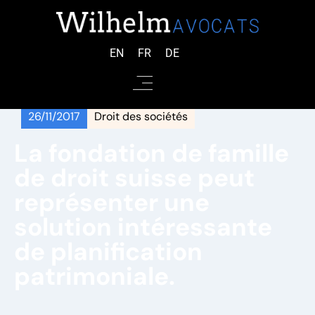
EN
FR
DE
26/11/2017
Droit des sociétés
La fondation de famille
de droit suisse peut
représenter une
solution intéressante
de planification
patrimoniale.