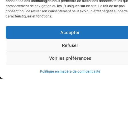
consentir à ces technologies nous permettra de traiter des données telles que
comportement de navigation ou les ID uniques sur ce site. Le fait de ne pas
consentir ou de retirer son consentement peut avoir un effet négatif sur cert
caractéristiques et fonctions.
Accepter
Refuser
Voir les préférences
Politique en matière de confidentialité
CONTACT
PUBLICATIONS
COMPÉTENCES
Articles
AVENUE DE
Vidéos
RUMINE 13
Pôle
Pôle
À PROPOS
CASE POSTALE
de
de
L’étude
CH – 1001
droit
droit
L’équipe
LAUSANNE
commercial
de
Droit
la
info@wg-