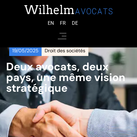
EN
FR
DE
19/05/2025
Droit des sociétés
Deux avocats, deux
pays, une même vision
stratégique