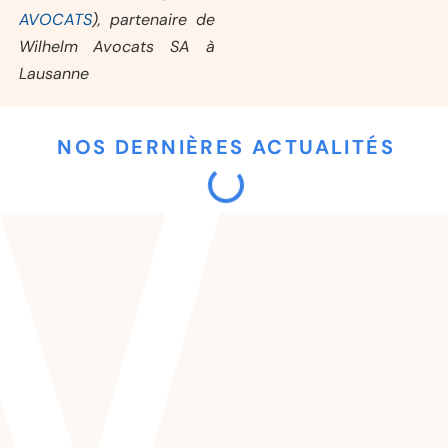
AVOCATS
), partenaire de
Wilhelm Avocats SA à
Lausanne
NOS DERNIÈRES ACTUALITÉS
Initiative de
l’Asloca sur le
contrôle des
loyers : est-ce
qu’il existe déjà un
contrôle des
loyers ?
Sandra
06/07/2026
Gerber