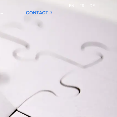
EN
FR
DE
CONTACT
···