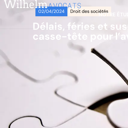
02/04/2024
Droit des sociétés
NOTRE ÉTU
Délais, féries et su
casse-tête pour l’