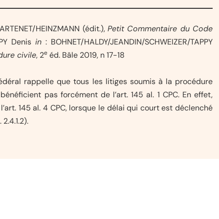
MARTENET/HEINZMANN (édit.),
Petit Commentaire du Code
PPY Denis
in
: BOHNET/HALDY/JEANDIN/SCHWEIZER/TAPPY
e
ure civile
, 2
éd. Bâle 2019, n 17-18
fédéral rappelle que tous les litiges soumis à la procédure
bénéficient pas forcément de l’art. 145 al. 1 CPC. En effet,
l’art. 145 al. 4 CPC, lorsque le délai qui court est déclenché
2.4.1.2).
Initiative de l’Asloca sur le contrôle des loye
contrôle des loyers ?