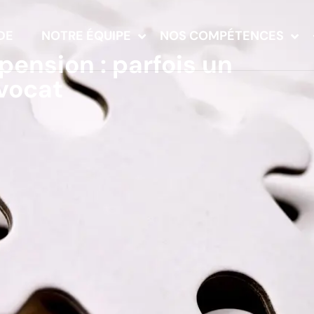
DE
NOTRE ÉQUIPE
NOS COMPÉTENCES
spension : parfois un
avocat