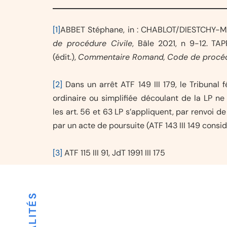
[1]
ABBET Stéphane, in : CHABLOT/DIESTCHY-
de procédure Civile
, Bâle 2021, n 9-12. TA
(édit.),
Commentaire Romand,
Code de procéd
[2]
Dans un arrêt ATF 149 III 179, le Tribunal 
ordinaire ou simplifiée découlant de la LP ne 
les art. 56 et 63 LP s’appliquent, par renvoi de 
par un acte de poursuite (ATF 143 III 149 consid. 
[3]
ATF 115 III 91, JdT 1991 III 175