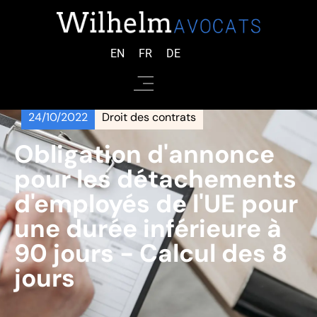
EN
FR
DE
24/10/2022
Droit des contrats
Obligation d'annonce
pour les détachements
d'employés de l'UE pour
une durée inférieure à
90 jours - Calcul des 8
jours