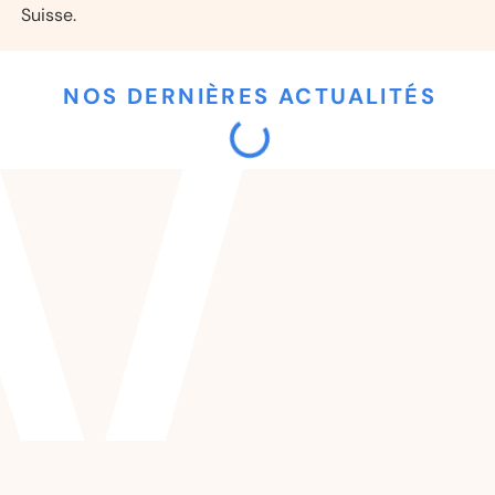
Suisse.
NOS DERNIÈRES ACTUALITÉS
Initiative de
l’Asloca sur le
contrôle des
loyers : est-ce
qu’il existe déjà un
contrôle des
loyers ?
Sandra
06/07/2026
Gerber