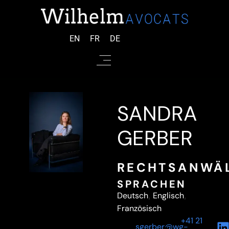
EN
FR
DE
SANDRA
GERBER
RECHTSANWÄL
SPRACHEN
Deutsch
,
Englisch
,
Französisch
+41 21
sgerber@wg-