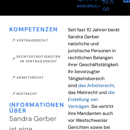
711 71
avocats.ch
00
KOMPETENZEN
Seit fast 10 Jahren berät
Sandra Gerber
VERTRAGSRECHT
natürliche und
juristische Personen in
RECHTSSTREITIGKEITEN
rechtlichen Belangen
IM VERTRAGSRECHT
ihrer Geschäftstätigkeit.
Ihr bevorzugter
ARBEITSRECHT
Tätigkeitsbereich
sind
das Arbeitsrecht
,
das Mietrecht und
die
MIETRECHT
Erstellung von
INFORMATIONEN
Verträgen
. Sie vertritt
ÜBER
ihre Mandanten auch
Sandra Gerber
vor Westschweizer
Gerichten sowie bei
ist eine