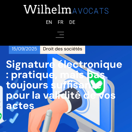
EN
FR
DE
15/09/2025
Droit des sociétés
Signature électronique
: pratique, mais pas
toujours suffisante
pour la validité de vos
actes