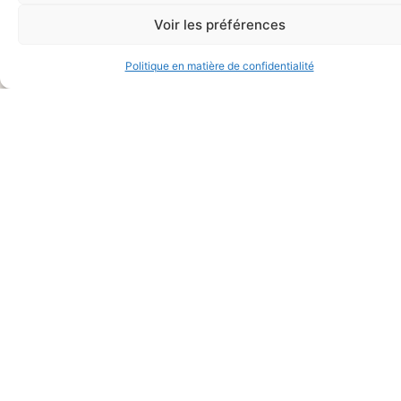
CONNECTÉS
des données
Voir les préférences
Politique de protection des
Alternative:
Politique en matière de confidentialité
données