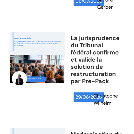
06/07/2026
Gerber
La jurisprudence
du Tribunal
fédéral confirme
et valide la
solution de
restructuration
par Pre-Pack
Christophe
29/06/2026
Wilhelm