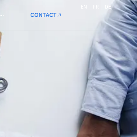
EN
FR
DE
CONTACT
···