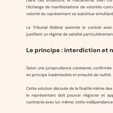
Dans ces situations, le mécanisme, bien con
l’échange de manifestations de volontés conco
volonté du représentant se substitue simultané
Le Tribunal fédéral assimile le contrat av
justifiant un régime de validité particulièrement
Le principe : interdiction et n
Selon une jurisprudence constante, confirmée 
en principe inadmissible et entaché de nullité.
Cette solution découle de la finalité même des r
le représentant doit pouvoir négocier et appr
contracte avec lui-même, cette indépendance f