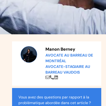
Manon Berney
AVOCATE AU BARREAU DE
MONTRÉAL
AVOCATE-STAGIAIRE AU
BARREAU VAUDOIS
Vous avez des questions par rapport à la
problématique abordée dans cet article ?