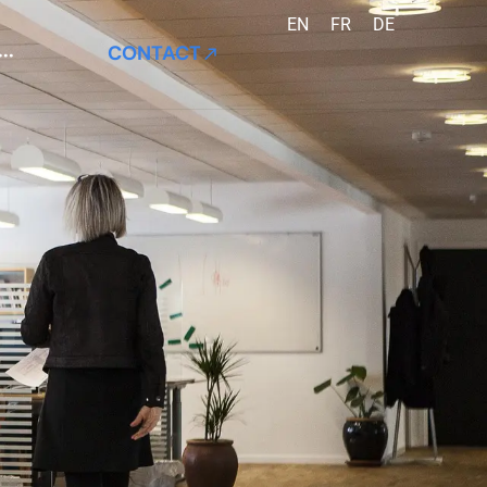
EN
FR
DE
CONTACT
···