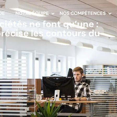
DE
NOTRE ÉQUIPE
NOS COMPÉTENCES
iétés ne font qu’une :
précise les contours du