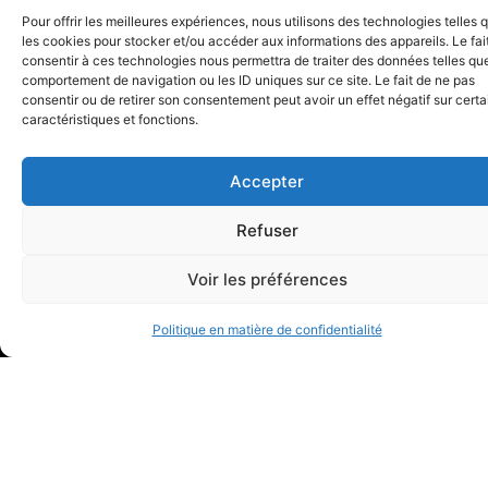
Pour offrir les meilleures expériences, nous utilisons des technologies telles 
les cookies pour stocker et/ou accéder aux informations des appareils. Le fai
consentir à ces technologies nous permettra de traiter des données telles que
comportement de navigation ou les ID uniques sur ce site. Le fait de ne pas
CONTACT
PUBLICATIONS
COMPÉTENCES
consentir ou de retirer son consentement peut avoir un effet négatif sur cert
Articles
AVENUE DE
caractéristiques et fonctions.
Vidéos
RUMINE 13
Pôle
Pôle
À PROPOS
CASE POSTALE
de
de
Accepter
L’étude
CH – 1001
droit
droit
L’équipe
LAUSANNE
commercial
de
Refuser
Droit
la
info@wg-
des
construc
Voir les préférences
avocats.ch
sociétés
et
+41 21 711 71 00
Transmission
de
Politique en matière de confidentialité
d’entreprise
l’immobil
Restructuratio
Rédactio
d’entreprise
de
Litiges
contrats
en
Litiges
droit
en