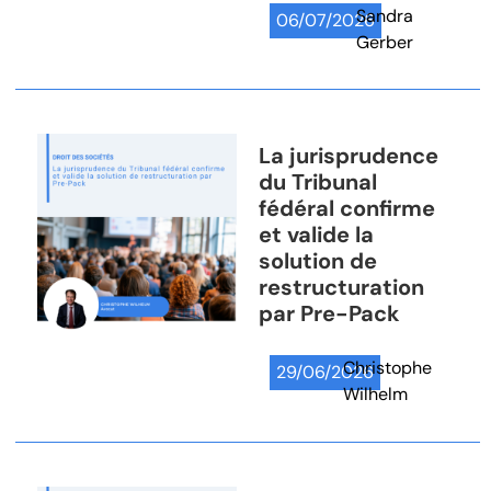
Sandra
06/07/2026
Gerber
La jurisprudence
du Tribunal
fédéral confirme
et valide la
solution de
restructuration
par Pre-Pack
Christophe
29/06/2026
Wilhelm