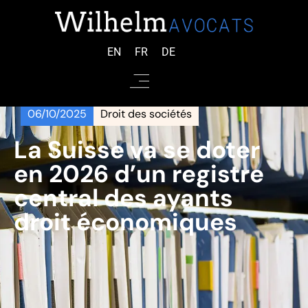
EN
FR
DE
06/10/2025
Droit des sociétés
La Suisse va se doter
en 2026 d’un registre
central des ayants
droit économiques