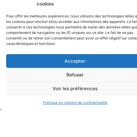
cookies
Pour offrir les meilleures expériences, nous utilisons des technologies telles 
les cookies pour stocker et/ou accéder aux informations des appareils. Le fai
consentir à ces technologies nous permettra de traiter des données telles que
comportement de navigation ou les ID uniques sur ce site. Le fait de ne pas
consentir ou de retirer son consentement peut avoir un effet négatif sur cert
caractéristiques et fonctions.
Accepter
Refuser
NEWSLETTER
Protection des données
RESTONS
J'accepte que mes données
Voir les préférences
personnelles soient traitées
selon la politique de protection
Politique en matière de confidentialité
CONNECTÉS
des données
Politique de protection des
Alternative:
données